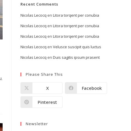
Recent Comments
Nicolas Lecocq
en
Litora torqent per conubia
Nicolas Lecocq
en
Litora torqent per conubia
Nicolas Lecocq
en
Litora torqent per conubia
Nicolas Lecocq
en
Velusce suscipit quis luctus
Nicolas Lecocq
en
Duis sagitis ipsum prasent
Please Share This
i.
X
Facebook
Pinterest
Newsletter